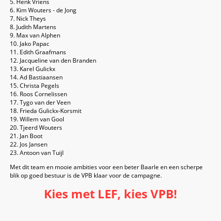
5. Henk Vriens
6. Kim Wouters - de Jong
7. Nick Theys
8. Judith Martens
9. Max van Alphen
10. Jako Papac
11. Edith Graafmans
12. Jacqueline van den Branden
13. Karel Gulickx
14. Ad Bastiaansen
15. Christa Pegels
16. Roos Cornelissen
17. Tygo van der Veen
18. Frieda Gulickx-Korsmit
19. Willem van Gool
20. Tjeerd Wouters
21. Jan Boot
22. Jos Jansen
23. Antoon van Tuijl
Met dit team en mooie ambities voor een beter Baarle en een scherpe
blik op goed bestuur is de VPB klaar voor de campagne.
Kies met LEF, kies VPB!