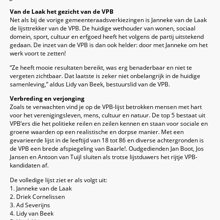
Van de Laak het gezicht van de VPB
Net als bij de vorige gemeenteraadsverkiezingen is Janneke van de Laak
de lijsttrekker van de VPB. De huidige wethouder van wonen, sociaal
domein, sport, cultuur en erfgoed heeft het volgens de partij uitstekend
gedaan. De inzet van de VPB is dan ook helder: door met Janneke om het
werk voort te zetten!
“Ze heeft mooie resultaten bereikt, was erg benaderbaar en niet te
vergeten zichtbaar. Dat laatste is zeker niet onbelangrijk in de huidige
samenleving,” aldus Lidy van Beek, bestuurslid van de VPB.
Verbreding en verjonging
Zoals te verwachten vind je op de VPB-lijst betrokken mensen met hart
voor het verenigingsleven, mens, cultuur en natuur. De top 5 bestaat uit
VPB’ers die het politieke reilen en zeilen kennen en staan voor sociale en
groene waarden op een realistische en dorpse manier. Met een
gevarieerde lijst in de leeftijd van 18 tot 86 en diverse achtergronden is
de VPB een brede afspiegeling van Baarle!. Oudgedienden Jan Boot, Jos
Jansen en Antoon van Tuijl sluiten als trotse lijstduwers het rijtje VPB-
kandidaten af.
De volledige lijst ziet er als volgt uit:
1. Janneke van de Laak
2. Driek Cornelissen
3. Ad Severijns
4. Lidy van Beek