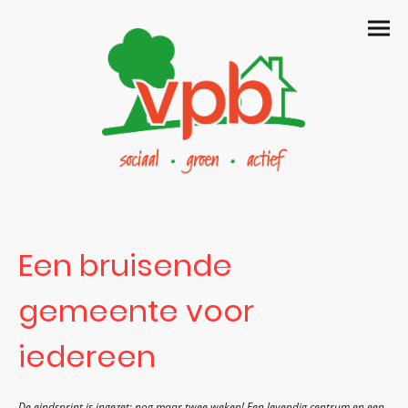
Een bruisende
gemeente voor
iedereen
De eindsprint is ingezet: nog maar twee weken! Een levendig centrum en een