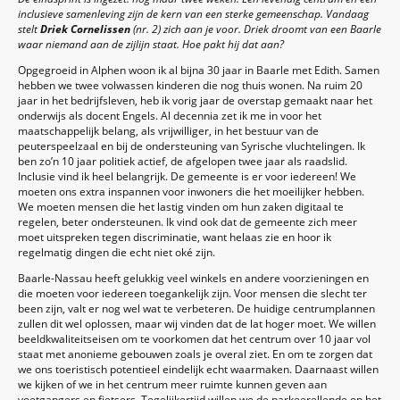
inclusieve samenleving zijn de kern van een sterke gemeenschap. Vandaag
stelt
Driek Cornelissen
(nr. 2) zich aan je voor. Driek droomt van een Baarle
waar niemand aan de zijlijn staat. Hoe pakt hij dat aan?
Opgegroeid in Alphen woon ik al bijna 30 jaar in Baarle met Edith. Samen
hebben we twee volwassen kinderen die nog thuis wonen. Na ruim 20
jaar in het bedrijfsleven, heb ik vorig jaar de overstap gemaakt naar het
onderwijs als docent Engels. Al decennia zet ik me in voor het
maatschappelijk belang, als vrijwilliger, in het bestuur van de
peuterspeelzaal en bij de ondersteuning van Syrische vluchtelingen. Ik
ben zo’n 10 jaar politiek actief, de afgelopen twee jaar als raadslid.
Inclusie vind ik heel belangrijk. De gemeente is er voor iedereen! We
moeten ons extra inspannen voor inwoners die het moeilijker hebben.
We moeten mensen die het lastig vinden om hun zaken digitaal te
regelen, beter ondersteunen. Ik vind ook dat de gemeente zich meer
moet uitspreken tegen discriminatie, want helaas zie en hoor ik
regelmatig dingen die echt niet oké zijn.
Baarle-Nassau heeft gelukkig veel winkels en andere voorzieningen en
die moeten voor iedereen toegankelijk zijn. Voor mensen die slecht ter
been zijn, valt er nog wel wat te verbeteren. De huidige centrumplannen
zullen dit wel oplossen, maar wij vinden dat de lat hoger moet. We willen
beeldkwaliteitseisen om te voorkomen dat het centrum over 10 jaar vol
staat met anonieme gebouwen zoals je overal ziet. En om te zorgen dat
we ons toeristisch potentieel eindelijk echt waarmaken. Daarnaast willen
we kijken of we in het centrum meer ruimte kunnen geven aan
voetgangers en fietsers. Tegelijkertijd willen we de parkeerellende op het