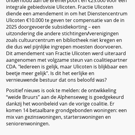
onderhoud aan de Bremerpoort en €25.000 voor een
integrale gebiedsvisie Ulicoten. Fractie Ulicoten
diende een amendement in om het Dienstencentrum
Ulicoten €10.000 te geven ter compensatie van de in
2025 doorgevoerde subsidiekorting – een
uitzondering die andere stichtingen
/
verenigingen
zoals cultuurcentrum en bibliotheek
niet kregen en
die dus wel pijnlijke ingrepen moesten doorvoeren.
Dit amendement van Fractie Ulicoten werd uiteraard
aangenomen met volgzame steun van coalitiepartner
CDA. "Iedereen is gelijk, maar Ulicoten is blijkbaar een
beetje meer gelijk". Is dit het eerlijke en
vernieuwende
bestuur dat ons beloofd was?
Positief nieuws is ook te melden: de ontwikkeling
“weide Bruurs” aan de Alphenseweg is goedgekeurd
dankzij het woonbeleid van de vorige coalitie. Er
komen 14 betaalbare grondgebonden woningen: een
mix van gezinswoningen, starterswoningen en
seniorenwoningen.