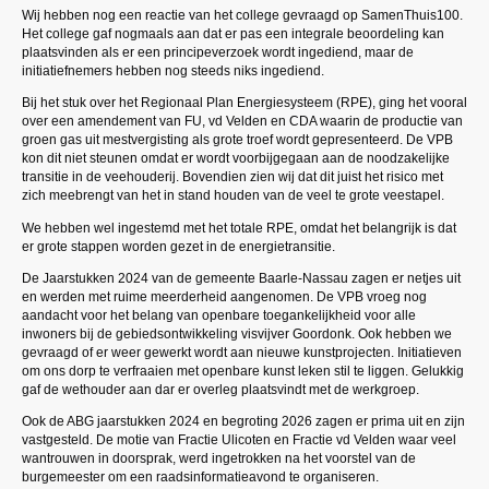
Wij hebben nog een reactie van het college gevraagd op SamenThuis100.
Het college gaf nogmaals aan dat er pas een integrale beoordeling kan
plaatsvinden als er een principeverzoek wordt ingediend, maar de
initiatiefnemers hebben nog steeds niks ingediend.
Bij het stuk over het Regionaal Plan Energiesysteem (RPE), ging het vooral
over een amendement van FU, vd Velden en CDA waarin de productie van
groen gas uit mestvergisting als grote troef wordt gepresenteerd. De VPB
kon dit niet steunen omdat er wordt voorbijgegaan aan de noodzakelijke
transitie in de veehouderij. Bovendien zien wij dat dit juist het risico met
zich meebrengt van het in stand houden van de veel te grote veestapel.
We hebben wel ingestemd met het totale RPE, omdat het belangrijk is dat
er grote stappen worden gezet in de energietransitie.
De Jaarstukken 2024 van de gemeente Baarle-Nassau zagen er netjes uit
en werden met ruime meerderheid aangenomen. De VPB vroeg nog
aandacht voor het belang van openbare toegankelijkheid voor alle
inwoners bij de gebiedsontwikkeling visvijver Goordonk. Ook hebben we
gevraagd of er weer gewerkt wordt aan nieuwe kunstprojecten. Initiatieven
om ons dorp te verfraaien met openbare kunst leken stil te liggen. Gelukkig
gaf de wethouder aan dar er overleg plaatsvindt met de werkgroep.
Ook de ABG jaarstukken 2024 en begroting 2026 zagen er prima uit en zijn
vastgesteld. De motie van Fractie Ulicoten en Fractie vd Velden waar veel
wantrouwen in doorsprak, werd ingetrokken na het voorstel van de
burgemeester om een raadsinformatieavond te organiseren.