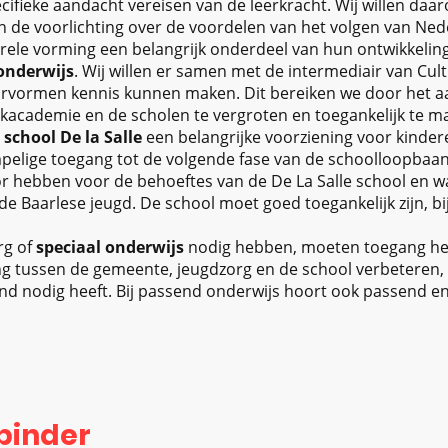
cifieke aandacht vereisen van de leerkracht. Wij willen da
 in de voorlichting over de voordelen van het volgen van Ne
turele vorming een belangrijk onderdeel van hun ontwikkeli
onderwijs
. Wij willen er samen met de intermediair van Cul
urvormen kennis kunnen maken. Dit bereiken we door het 
kacademie en de scholen te vergroten en toegankelijk te m
school De la Salle
een belangrijke voorziening voor kinde
mpelige toegang tot de volgende fase van de schoolloopbaa
 oor hebben voor de behoeftes van de De La Salle school en 
e Baarlese jeugd. De school moet goed toegankelijk zijn, bi
rg of
speciaal onderwijs
nodig hebben, moeten toegang he
ng tussen de gemeente, jeugdzorg en de school verbeteren,
ind nodig heeft. Bij passend onderwijs hoort ook passend 
binder