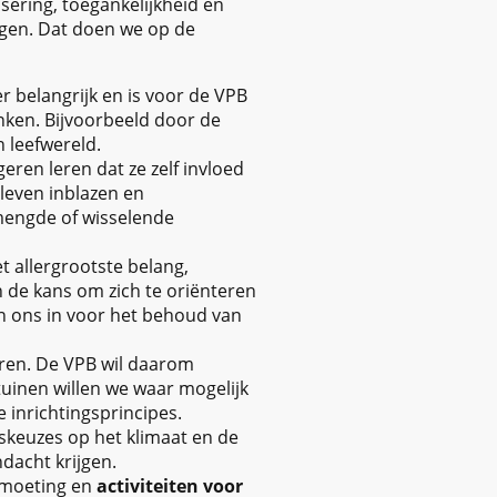
ering, toegankelijkheid en
ngen. Dat doen we op de
r belangrijk en is voor de VPB
ken. Bijvoorbeeld door de
n leefwereld.
eren leren dat ze zelf invloed
even inblazen en
mengde of wisselende
t allergrootste belang,
 de kans om zich te oriënteren
n ons in voor het behoud van
eren. De VPB wil daarom
tuinen willen we waar mogelijk
 inrichtingsprincipes.
skeuzes op het klimaat en de
dacht krijgen.
tmoeting en
activiteiten voor