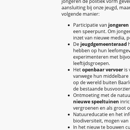
jongeren de politiek vorm geve
aansluiting bij onze jeugd, ma
volgende manier:
Participatie van
jongeren
een speerpunt. Om jonger
inzet van nieuwe media, p
De
jeugdgemeenteraad
h
hebben op hun leefomgevi
experimenteren met bijvo
leeftijdsgroepen.
Het
openbaar vervoer
is 
vanwege hun middelbare s
op de wereld buiten Baarl
de bestaande busvoorzien
Ontmoeting met de natuur
nieuwe speeltuinen
inric
vergroenen en als groot o
Natuureducatie en het in
biodiversiteit, mogen van
In het nieuw te bouwen c