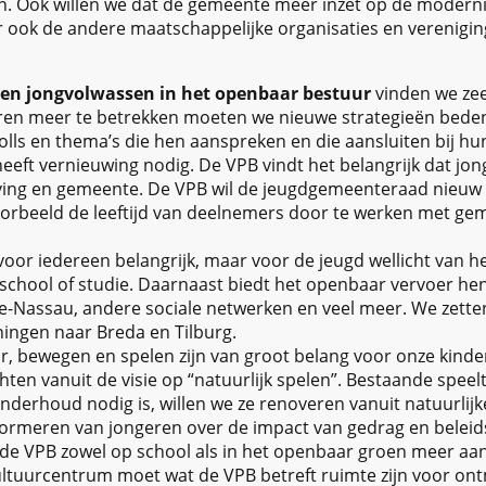
n. Ook willen we dat de gemeente meer inzet op de modernis
ar ook de andere maatschappelijke organisaties en verenigi
 en jongvolwassen in het openbaar bestuur
vinden we zee
en meer te betrekken moeten we nieuwe strategieën beden
olls en thema’s die hen aanspreken en die aansluiten bij hu
eeft vernieuwing nodig. De VPB vindt het belangrijk dat jong
ng en gemeente. De VPB wil de jeugdgemeenteraad nieuw l
orbeeld de leeftijd van deelnemers door te werken met ge
voor iedereen belangrijk, maar voor de jeugd wellicht van he
chool of studie. Daarnaast biedt het openbaar vervoer hen
e-Nassau, andere sociale netwerken en veel meer. We zette
ingen naar Breda en Tilburg.
, bewegen en spelen zijn van groot belang voor onze kind
hten vanuit de visie op “natuurlijk spelen”. Bestaande speel
nderhoud nodig is, willen we ze renoveren vanuit natuurlijke
formeren van jongeren over de impact van gedrag en beleid
 de VPB zowel op school als in het openbaar groen meer aan
ultuurcentrum moet wat de VPB betreft ruimte zijn voor on