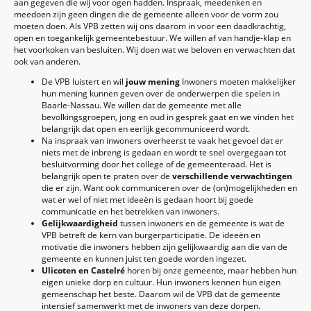
aan gegeven die wij voor ogen hadden. Inspraak, meedenken en
meedoen zijn geen dingen die de gemeente alleen voor de vorm zou
moeten doen. Als VPB zetten wij ons daarom in voor een daadkrachtig,
open en toegankelijk gemeentebestuur. We willen af van handje-klap en
het voorkoken van besluiten. Wij doen wat we beloven en verwachten dat
ook van anderen.
De VPB luistert en wil
jouw mening
Inwoners moeten makkelijker
hun mening kunnen geven over de onderwerpen die spelen in
Baarle-Nassau. We willen dat de gemeente met alle
bevolkingsgroepen, jong en oud in gesprek gaat en we vinden het
belangrijk dat open en eerlijk gecommuniceerd wordt.
Na inspraak van inwoners overheerst te vaak het gevoel dat er
niets met de inbreng is gedaan en wordt te snel overgegaan tot
besluitvorming door het college of de gemeenteraad. Het is
belangrijk open te praten over de
verschillende verwachtingen
die er zijn. Want ook communiceren over de (on)mogelijkheden en
wat er wel of niet met ideeën is gedaan hoort bij goede
communicatie en het betrekken van inwoners.
Gelijkwaardigheid
tussen inwoners en de gemeente is wat de
VPB betreft de kern van burgerparticipatie. De ideeën en
motivatie die inwoners hebben zijn gelijkwaardig aan die van de
gemeente en kunnen juist ten goede worden ingezet.
Ulicoten en Castelré
horen bij onze gemeente, maar hebben hun
eigen unieke dorp en cultuur. Hun inwoners kennen hun eigen
gemeenschap het beste. Daarom wil de VPB dat de gemeente
intensief samenwerkt met de inwoners van deze dorpen.