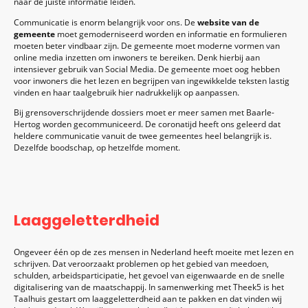
naar de juiste informatie leiden.
Communicatie is enorm belangrijk voor ons. De
website van de
gemeente
moet gemoderniseerd worden en informatie en formulieren
moeten beter vindbaar zijn. De gemeente moet moderne vormen van
online media inzetten om inwoners te bereiken. Denk hierbij aan
intensiever gebruik van Social Media. De gemeente moet oog hebben
voor inwoners die het lezen en begrijpen van ingewikkelde teksten lastig
vinden en haar taalgebruik hier nadrukkelijk op aanpassen.
Bij grensoverschrijdende dossiers moet er meer samen met Baarle-
Hertog worden gecommuniceerd. De coronatijd heeft ons geleerd dat
heldere communicatie vanuit de twee gemeentes heel belangrijk is.
Dezelfde boodschap, op hetzelfde moment.
Laaggeletterdheid
Ongeveer één op de zes mensen in Nederland heeft moeite met lezen en
schrijven. Dat veroorzaakt problemen op het gebied van meedoen,
schulden, arbeidsparticipatie, het gevoel van eigenwaarde en de snelle
digitalisering van de maatschappij. In samenwerking met Theek5 is het
Taalhuis gestart om laaggeletterdheid aan te pakken en dat vinden wij