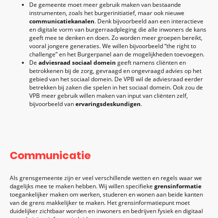
De gemeente moet meer gebruik maken van bestaande
instrumenten, zoals het burgerinitiatief, maar ook nieuwe
communicatiekanalen
. Denk bijvoorbeeld aan een interactieve
en digitale vorm van burgerraadpleging die alle inwoners de kans
geeft mee te denken en doen. Zo worden meer groepen bereikt,
vooral jongere generaties. We willen bijvoorbeeld “the right to
challenge” en het Burgerpanel aan de mogelijkheden toevoegen.
De
adviesraad sociaal domein
geeft namens cliënten en
betrokkenen bij de zorg, gevraagd en ongevraagd advies op het
gebied van het sociaal domein. De VPB wil de adviesraad eerder
betrekken bij zaken die spelen in het sociaal domein. Ook zou de
VPB meer gebruik willen maken van input van cliënten zelf,
bijvoorbeeld van
ervaringsdeskundigen
.
Communicatie
Als grensgemeente zijn er veel verschillende wetten en regels waar we
dagelijks mee te maken hebben. Wij willen specifieke
grensinformatie
toegankelijker maken om werken, studeren en wonen aan beide kanten
van de grens makkelijker te maken. Het grensinformatiepunt moet
duidelijker zichtbaar worden en inwoners en bedrijven fysiek en digitaal