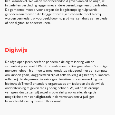
heel waardevol. We willen meer bekendheid geven aan dit belangrijke
initiatief en verbinding leggen met andere verenigingen en organisaties.
De gemeente moet ervoor zorgen dat laagdrempelig hulp wordt
geboden aan mensen die laaggeletterd zijn. Schaamte moet hierbij
worden vermeden, bijvoorbeeld door hulp bij mensen thuis aan te bieden
of hen digitaal te ondersteunen.
Digiwijs
De afgelopen jaren heeft de pandemie de digitalisering van de
samenleving versneld. We zijn steeds meer online gaan doen. Sommige
mensen hebben hier moeite mee, omdat ze niet goed met een computer
om kunnen gaan, laaggeletterd zijn of zelfs volledig digibeet zijn. Daarom
willen wij dat de gemeente extra gaat inzetten op samenwerking met
bibliotheek Theek5 en andere organisaties om iedereen die dat wil de
ondersteuning te geven die zij nodig hebben. Wij willen de drempel
verlagen, dus zetten wij zowel in op training op locatie, als op de
mogelijkheid van een
digicoach
in de vorm van een vrijwilliger
bijvoorbeeld, die bij mensen thuis komt.